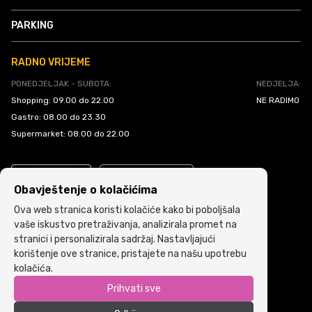
PARKING
RADNO VRIJEME
PONEDJELJAK - SUBOTA:
NEDJELJA:
Shopping: 09.00 do 22.00
NE RADIMO
Gastro: 08.00 do 23.30
Supermarket: 08.00 do 22.00
Obavještenje o kolačićima
Ova web stranica koristi kolačiće kako bi poboljšala
vaše iskustvo pretraživanja, analizirala promet na
stranici i personalizirala sadržaj. Nastavljajući
Politika kolačića
•
Uslovi i pravila korištenja
korištenje ove stranice, pristajete na našu upotrebu
kolačića.
Copyright © 2022 ARIA | Sva prava zadržana
Prihvati sve
Powered by
ICS.ba