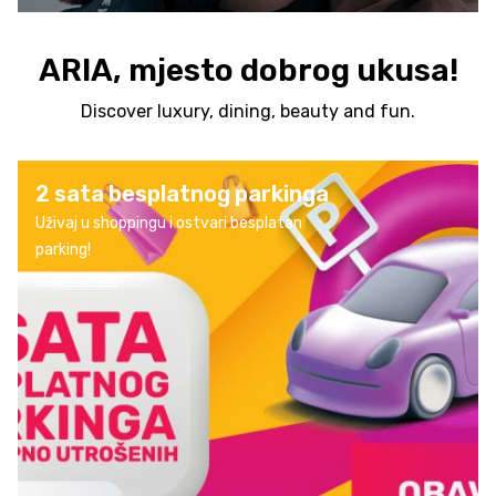
ARIA, mjesto dobrog ukusa!
Discover luxury, dining, beauty and fun.
2 sata besplatnog parkinga
Uživaj u shoppingu i ostvari besplatan
parking!
SAZNAJ VIŠE