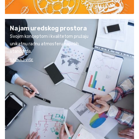
Najam uredskog prostora
Svojim konceptom i kvalitetom pružaju
unikatnu radnu atmosferu najviših
standarda.
SAZNAJ VIŠE