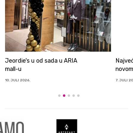
Jeordie's u od sada u ARIA
Najveć
mall-u
novom
10. JULI 2026.
7. JULI 2