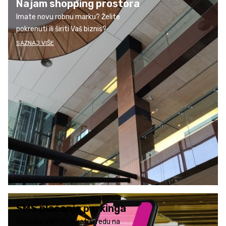
Najam shopping prostora
Imate novu robnu marku? Želite
pokrenuti ili širiti Vaš biznis?
SAZNAJ VIŠE
SMS plaćanje parkinga
Dosadilo vam je čekati u redu na