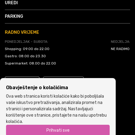
UREDI
PARKING
RADNO VRIJEME
PONEDJELJAK - SUBOTA:
NEDJELJA:
Shopping: 09.00 do 22.00
NE RADIMO
Gastro: 08.00 do 23.30
Supermarket: 08.00 do 22.00
Obavještenje o kolačićima
Ova web stranica koristi kolačiće kako bi poboljšala
vaše iskustvo pretraživanja, analizirala promet na
stranici i personalizirala sadržaj. Nastavljajući
Politika kolačića
•
Uslovi i pravila korištenja
korištenje ove stranice, pristajete na našu upotrebu
kolačića.
Copyright © 2022 ARIA | Sva prava zadržana
Prihvati sve
Powered by
ICS.ba