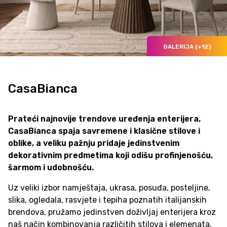
GALERIJA (+12)
CasaBianca
Prateći najnovije trendove uređenja enterijera,
CasaBianca spaja savremene i klasične stilove i
oblike, a veliku pažnju pridaje jedinstvenim
dekorativnim predmetima koji odišu profinjenošću,
šarmom i udobnošću.
Uz veliki izbor namještaja, ukrasa, posuđa, posteljine,
slika, ogledala, rasvjete i tepiha poznatih italijanskih
brendova, pružamo jedinstven doživljaj enterijera kroz
naš način kombinovanja različitih stilova i elemenata.