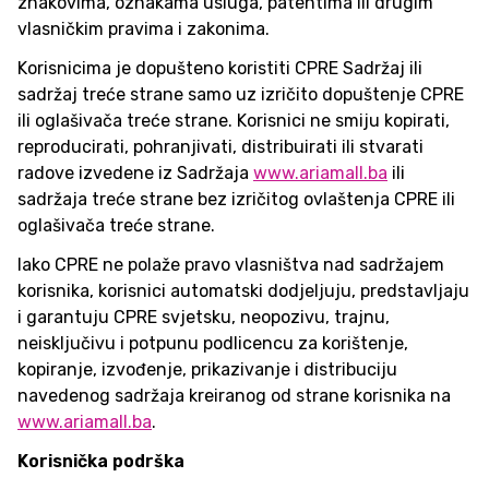
znakovima, oznakama usluga, patentima ili drugim
vlasničkim pravima i zakonima.
Korisnicima je dopušteno koristiti CPRE Sadržaj ili
sadržaj treće strane samo uz izričito dopuštenje CPRE
ili oglašivača treće strane. Korisnici ne smiju kopirati,
reproducirati, pohranjivati, distribuirati ili stvarati
radove izvedene iz Sadržaja
www.ariamall.ba
ili
sadržaja treće strane bez izričitog ovlaštenja CPRE ili
oglašivača treće strane.
Iako CPRE ne polaže pravo vlasništva nad sadržajem
korisnika, korisnici automatski dodjeljuju, predstavljaju
i garantuju CPRE svjetsku, neopozivu, trajnu,
neisključivu i potpunu podlicencu za korištenje,
kopiranje, izvođenje, prikazivanje i distribuciju
navedenog sadržaja kreiranog od strane korisnika na
www.ariamall.ba
.
Korisnička podrška