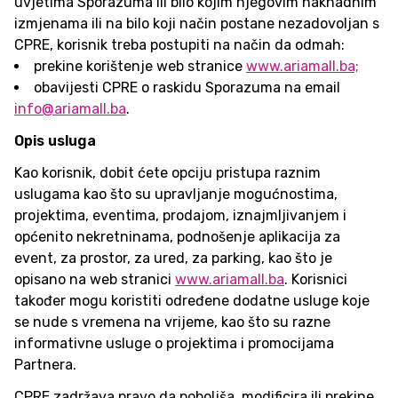
uvjetima Sporazuma ili bilo kojim njegovim naknadnim
izmjenama ili na bilo koji način postane nezadovoljan s
CPRE, korisnik treba postupiti na način da odmah:
prekine korištenje web stranice
www.ariamall.ba;
obavijesti CPRE o raskidu Sporazuma na email
info@ariamall.ba
.
Opis usluga
Kao korisnik, dobit ćete opciju pristupa raznim
uslugama kao što su upravljanje mogućnostima,
projektima, eventima, prodajom, iznajmljivanjem i
općenito nekretninama, podnošenje aplikacija za
event, za prostor, za ured, za parking, kao što je
opisano na web stranici
www.ariamall.ba
. Korisnici
također mogu koristiti određene dodatne usluge koje
se nude s vremena na vrijeme, kao što su razne
informativne usluge o projektima i promocijama
Partnera.
CPRE zadržava pravo da poboljša, modificira ili prekine