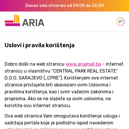
Danas smo otvoreni od 09.00 do 22.00
Open
Uslovi i pravila korištenja
Dobro došli na web stranicu
www.ariamall.ba
- internet
stranicu u vlasništvu “CENTRAL PARK REAL ESTATE”
D.O.O. SARAJEVO („CPRE“). Korištenjem ove internet
stranice pristajete biti obavezani ovim Uslovima i
pravilima korištenja, kao i svim važećim zakonima i
propisima. Ako se ne slažete sa ovim uslovima, ne
koristite ovu internet stranicu.
Ova web stranica Vam omogućava korištenje usluga i
sadržaja portala koje je podložno ispod navedenim