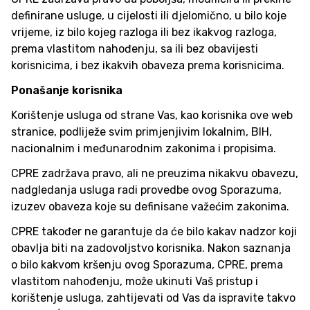
definirane usluge, u cijelosti ili djelomično, u bilo koje
vrijeme, iz bilo kojeg razloga ili bez ikakvog razloga,
prema vlastitom nahođenju, sa ili bez obavijesti
korisnicima, i bez ikakvih obaveza prema korisnicima.
Ponašanje korisnika
Korištenje usluga od strane Vas, kao korisnika ove web
stranice, podliježe svim primjenjivim lokalnim, BIH,
nacionalnim i međunarodnim zakonima i propisima.
CPRE zadržava pravo, ali ne preuzima nikakvu obavezu,
nadgledanja usluga radi provedbe ovog Sporazuma,
izuzev obaveza koje su definisane važećim zakonima.
CPRE također ne garantuje da će bilo kakav nadzor koji
obavlja biti na zadovoljstvo korisnika. Nakon saznanja
o bilo kakvom kršenju ovog Sporazuma, CPRE, prema
vlastitom nahođenju, može ukinuti Vaš pristup i
korištenje usluga, zahtijevati od Vas da ispravite takvo