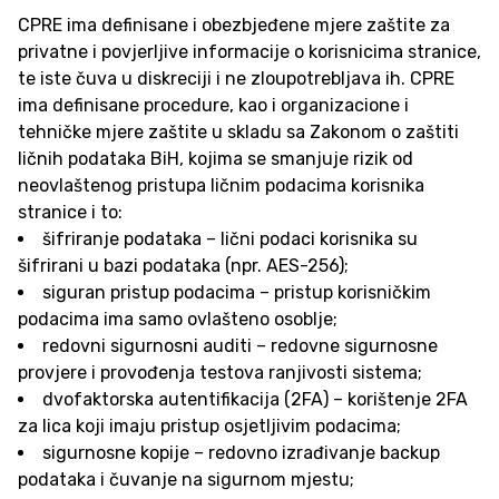
CPRE ima definisane i obezbjeđene mjere zaštite za
privatne i povjerljive informacije o korisnicima stranice,
te iste čuva u diskreciji i ne zloupotrebljava ih. CPRE
ima definisane procedure, kao i organizacione i
tehničke mjere zaštite u skladu sa Zakonom o zaštiti
ličnih podataka BiH, kojima se smanjuje rizik od
neovlaštenog pristupa ličnim podacima korisnika
stranice i to:
šifriranje podataka – lični podaci korisnika su
šifrirani u bazi podataka (npr. AES-256);
siguran pristup podacima – pristup korisničkim
podacima ima samo ovlašteno osoblje;
redovni sigurnosni auditi – redovne sigurnosne
provjere i provođenja testova ranjivosti sistema;
dvofaktorska autentifikacija (2FA) – korištenje 2FA
za lica koji imaju pristup osjetljivim podacima;
sigurnosne kopije – redovno izrađivanje backup
podataka i čuvanje na sigurnom mjestu;