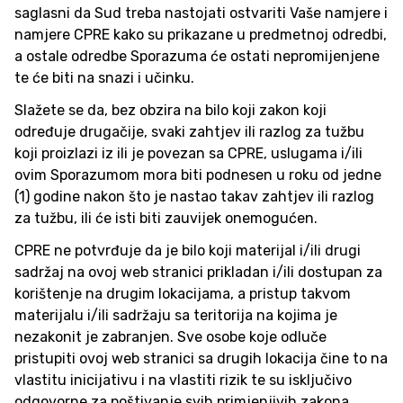
saglasni da Sud treba nastojati ostvariti Vaše namjere i
namjere CPRE kako su prikazane u predmetnoj odredbi,
a ostale odredbe Sporazuma će ostati nepromijenjene
te će biti na snazi i učinku.
Slažete se da, bez obzira na bilo koji zakon koji
određuje drugačije, svaki zahtjev ili razlog za tužbu
koji proizlazi iz ili je povezan sa CPRE, uslugama i/ili
ovim Sporazumom mora biti podnesen u roku od jedne
(1) godine nakon što je nastao takav zahtjev ili razlog
za tužbu, ili će isti biti zauvijek onemogućen.
CPRE ne potvrđuje da je bilo koji materijal i/ili drugi
sadržaj na ovoj web stranici prikladan i/ili dostupan za
korištenje na drugim lokacijama, a pristup takvom
materijalu i/ili sadržaju sa teritorija na kojima je
nezakonit je zabranjen. Sve osobe koje odluče
pristupiti ovoj web stranici sa drugih lokacija čine to na
vlastitu inicijativu i na vlastiti rizik te su isključivo
odgovorne za poštivanje svih primjenjivih zakona.