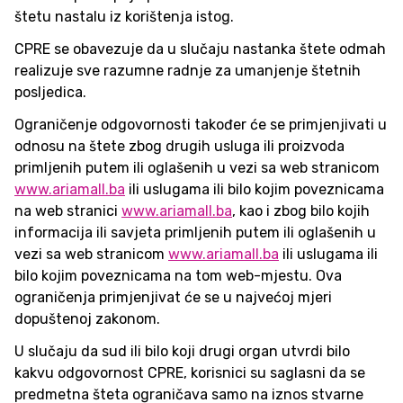
štetu nastalu iz korištenja istog.
CPRE se obavezuje da u slučaju nastanka štete odmah
realizuje sve razumne radnje za umanjenje štetnih
posljedica.
Ograničenje odgovornosti također će se primjenjivati u
odnosu na štete zbog drugih usluga ili proizvoda
primljenih putem ili oglašenih u vezi sa web stranicom
www.ariamall.ba
ili uslugama ili bilo kojim poveznicama
na web stranici
www.ariamall.ba
, kao i zbog bilo kojih
informacija ili savjeta primljenih putem ili oglašenih u
vezi sa web stranicom
www.ariamall.ba
ili uslugama ili
bilo kojim poveznicama na tom web-mjestu. Ova
ograničenja primjenjivat će se u najvećoj mjeri
dopuštenoj zakonom.
U slučaju da sud ili bilo koji drugi organ utvrdi bilo
kakvu odgovornost CPRE, korisnici su saglasni da se
predmetna šteta ograničava samo na iznos stvarne