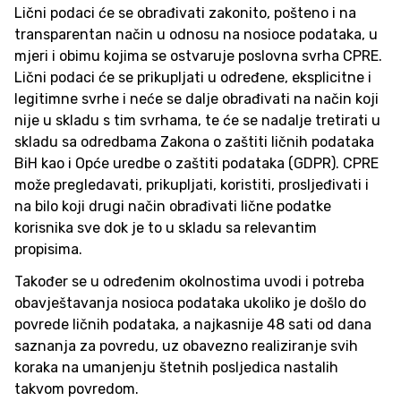
Lični podaci će se obrađivati zakonito, pošteno i na
transparentan način u odnosu na nosioce podataka, u
mjeri i obimu kojima se ostvaruje poslovna svrha CPRE.
Lični podaci će se prikupljati u određene, eksplicitne i
legitimne svrhe i neće se dalje obrađivati na način koji
nije u skladu s tim svrhama, te će se nadalje tretirati u
skladu sa odredbama Zakona o zaštiti ličnih podataka
BiH kao i Opće uredbe o zaštiti podataka (GDPR). CPRE
može pregledavati, prikupljati, koristiti, prosljeđivati i
na bilo koji drugi način obrađivati lične podatke
korisnika sve dok je to u skladu sa relevantim
propisima.
Također se u određenim okolnostima uvodi i potreba
obavještavanja nosioca podataka ukoliko je došlo do
povrede ličnih podataka, a najkasnije 48 sati od dana
saznanja za povredu, uz obavezno realiziranje svih
koraka na umanjenju štetnih posljedica nastalih
takvom povredom.