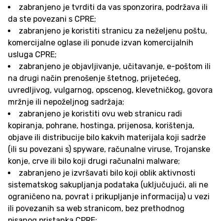
zabranjeno je tvrditi da vas sponzorira, podržava ili
da ste povezani s CPRE;
zabranjeno je koristiti stranicu za neželjenu poštu,
komercijalne oglase ili ponude izvan komercijalnih
usluga CPRE;
zabranjeno je objavljivanje, učitavanje, e-poštom ili
na drugi način prenošenje štetnog, prijetećeg,
uvredljivog, vulgarnog, opscenog, klevetničkog, govora
mržnje ili nepoželjnog sadržaja;
zabranjeno je koristiti ovu web stranicu radi
kopiranja, pohrane, hostinga, prijenosa, korištenja,
objave ili distribucije bilo kakvih materijala koji sadrže
(ili su povezani s) spyware, računalne viruse, Trojanske
konje, crve ili bilo koji drugi računalni malware;
zabranjeno je izvršavati bilo koji oblik aktivnosti
sistematskog sakupljanja podataka (uključujući, ali ne
ograničeno na, povrat i prikupljanje informacija) u vezi
ili povezanih sa web stranicom, bez prethodnog
pisanog pristanka CPRE;