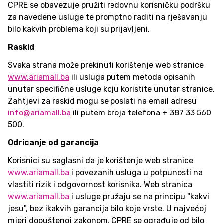
CPRE se obavezuje pružiti redovnu korisničku podršku
za navedene usluge te promptno raditi na rješavanju
bilo kakvih problema koji su prijavljeni.
Raskid
Svaka strana može prekinuti korištenje web stranice
www.ariamall.ba
ili usluga putem metoda opisanih
unutar specifične usluge koju koristite unutar stranice.
Zahtjevi za raskid mogu se poslati na email adresu
info@ariamall.ba
ili putem broja telefona + 387 33 560
500.
Odricanje od garancija
Korisnici su saglasni da je korištenje web stranice
www.ariamall.ba
i povezanih usluga u potpunosti na
vlastiti rizik i odgovornost korisnika. Web stranica
www.ariamall.ba
i usluge pružaju se na principu "kakvi
jesu", bez ikakvih garancija bilo koje vrste. U najvećoj
mjeri dopuštenoj zakonom, CPRE se ograđuje od bilo