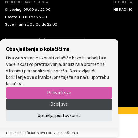
PONEDJELJAK - SUBOTA:
NEDJELJA:
Shopping: 09.00 do 22.00
NE RADIMO
Gastro: 08.00 do 23.30
Supermarket: 08.00 do 22.00
Obavještenje o kolačićima
Ova web stranica koristi kolačiće kako bi poboljšala
vaše iskustvo pretraživanja, analizirala promet na
stranici i personalizirala sadržaj. Nastavljajući
Politika kolačića
•
Uslovi i pravila korištenja
korištenje ove stranice, pristajete na našu upotrebu
kolačića.
Copyright © 2022 ARIA | Sva prava zadržana
Prihvati sve
Powered by
ICS.ba
Odbij sve
Upravljaj postavkama
Politika kolačića
Uslovi i pravila korištenja