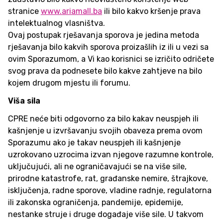
stranice
www.ariamall.ba
ili bilo kakvo kršenje prava
intelektualnog vlasništva.
Ovaj postupak rješavanja sporova je jedina metoda
rješavanja bilo kakvih sporova proizašlih iz ili u vezi sa
ovim Sporazumom, a Vi kao korisnici se izričito odričete
svog prava da podnesete bilo kakve zahtjeve na bilo
kojem drugom mjestu ili forumu.
Viša sila
CPRE neće biti odgovorno za bilo kakav neuspjeh ili
kašnjenje u izvršavanju svojih obaveza prema ovom
Sporazumu ako je takav neuspjeh ili kašnjenje
uzrokovano uzrocima izvan njegove razumne kontrole,
uključujući, ali ne ograničavajući se na više sile,
prirodne katastrofe, rat, građanske nemire, štrajkove,
isključenja, radne sporove, vladine radnje, regulatorna
ili zakonska ograničenja, pandemije, epidemije,
nestanke struje i druge događaje više sile. U takvom