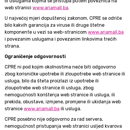
ili uslugama kojima se pristupa putem poveznica na
web stranici
www.ariamall.ba
.
U najvećoj mjeri dopuštenoj zakonom, CPRE se odriče
bilo kakvih garancija za viruse ili druge štetne
komponente u vezi sa web-stranicom
www.ariamall.ba
i povezanim uslugama i povezanim linkovima trećih
strana.
Ograničenje odgovornosti
CPRE ni pod kojim okolnostima neće biti odgovorno
zbog korisničke upotrebe ili zloupotrebe web stranice ili
usluga, bilo da šteta proizlazi iz upotrebe ili
zloupotrebe web stranice ili usluga, zbog
nemogućnosti korištenja web stranice ili usluga, ili
prekida, obustave, izmjene, promjene ili ukidanja web
stranice
www.ariamall.ba
ili usluga.
CPRE posebno nije odgovorno za rad servera,
nemogućnost pristupanja web stranici usljed kvarova