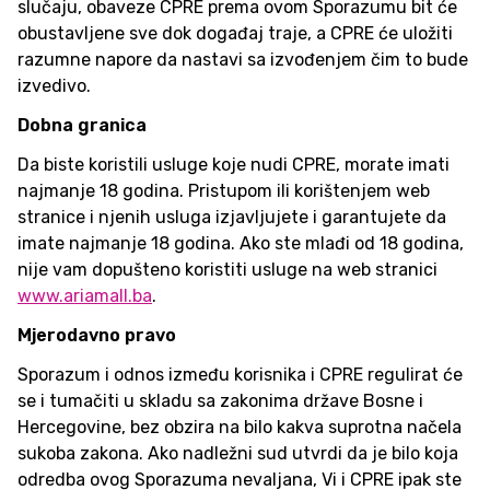
slučaju, obaveze CPRE prema ovom Sporazumu bit će
obustavljene sve dok događaj traje, a CPRE će uložiti
razumne napore da nastavi sa izvođenjem čim to bude
izvedivo.
Dobna granica
Da biste koristili usluge koje nudi CPRE, morate imati
najmanje 18 godina. Pristupom ili korištenjem web
stranice i njenih usluga izjavljujete i garantujete da
imate najmanje 18 godina. Ako ste mlađi od 18 godina,
nije vam dopušteno koristiti usluge na web stranici
www.ariamall.ba
.
Mjerodavno pravo
Sporazum i odnos između korisnika i CPRE regulirat će
se i tumačiti u skladu sa zakonima države Bosne i
Hercegovine, bez obzira na bilo kakva suprotna načela
sukoba zakona. Ako nadležni sud utvrdi da je bilo koja
odredba ovog Sporazuma nevaljana, Vi i CPRE ipak ste