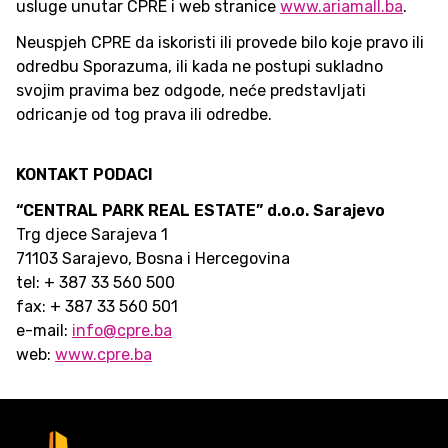
usluge unutar CPRE i web stranice
www.ariamall.ba
.
Neuspjeh CPRE da iskoristi ili provede bilo koje pravo ili
odredbu Sporazuma, ili kada ne postupi sukladno
svojim pravima bez odgode, neće predstavljati
odricanje od tog prava ili odredbe.
KONTAKT PODACI
“CENTRAL PARK REAL ESTATE” d.o.o. Sarajevo
Trg djece Sarajeva 1
71103 Sarajevo, Bosna i Hercegovina
tel: + 387 33 560 500
fax: + 387 33 560 501
e-mail:
info@cpre.ba
web:
www.cpre.ba