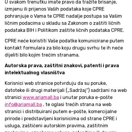
U svakom trenutku imate pravo da tražite brisanje,
izmjenu ili prijenos Vaših podataka koje CPRE
pohranjuje o Vama te CPRE nadalje postupa sa Vašim
ličnim podacima u skladu sa Zakonom o zaštiti ličnih
podataka BIH i Politikom zaštite ličnih podataka CPRE.
CPRE neće koristiti Vaše podatke komunicirane putem
kontakt formulara za bilo koju drugu svrhu te ih neće
dijeliti bilo kojim trećim stranama.
Autorska prava, zaštitni znakovi, patenti i prava
intelektualnog vlasništva
Korisnici web stranice potvrđuju da su poruke,
datoteke ili drugi materijali („Sadržaj“) sadržani na web
stranici
www.ariamall.ba
i unutar poruka e-pošte
info@ariamall.ba
, te oglasi trećih strana na web
stranici i distribuirani putem e-pošte, komercijalne
prirode i predstavljeni korisnicima od strane CPRE i
usluga, zaštićeni autorskim pravima, zaštitnim