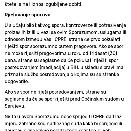
štete, a ne i iznos izgubljene dobiti.
Rješavanje sporova
U slučaju bilo kakvog spora, kontroverze ili potraživanja
proizašlih iz ili u vezi sa ovim Sporazumom, uslugama ili
odnosom između Vas i CPRE, strane će prvo pokušati
riješiti spor sporazumno putem pregovora. Ako se spor
ne može riješiti pregovorima u roku od trideset (30)
dana, strane su saglasne da će pokušati riješiti spor
posredovanjem (medijacija) u BIH, u skladu s pravilima
priznate službe posredovanja o kojima su se stranke
dogovorile.
Ako se spor ne riješi posredovanjem, strane su
saglasne da će se spor riješiti pred Općinskim sudom u
Sarajevu.
Ništa u ovom Sporazumu neće spriječiti CPRE da traži
mjeru zabrane kod nadležnog suda kako bi spriječio ili
zaustavio bilo kakvo neovlašteno korištenje web