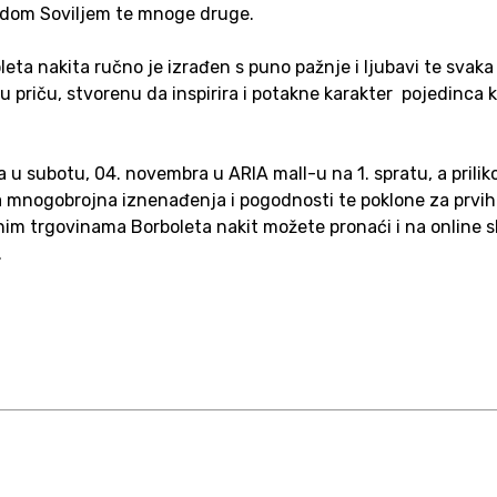
dom Soviljem te mnoge druge.
eta nakita ručno je izrađen s puno pažnje i ljubavi te svaka
ju priču, stvorenu da inspirira i potakne karakter pojedinca k
a u subotu, 04. novembra u ARIA mall-u na 1. spratu, a prili
a mnogobrojna iznenađenja i pogodnosti te poklone za prvi
im trgovinama Borboleta nakit možete pronaći i na online 
.
I