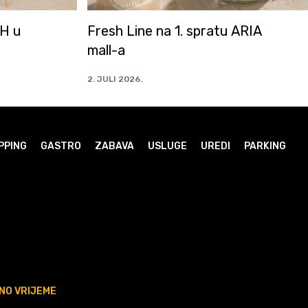
 ARIA
NAPRIJED ZMAJEVI!
Vrijeme je za slavlje!
30. JUNI 2026.
PPING
GASTRO
ZABAVA
USLUGE
UREDI
PARKING
NO VRIJEME