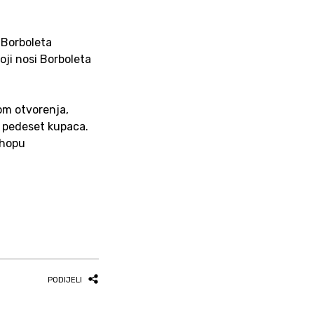
 Borboleta
oji nosi Borboleta
kom otvorenja,
h pedeset kupaca.
shopu
PODIJELI