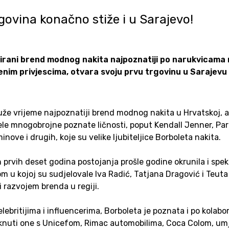
govina konačno stiže i u Sarajevo!
irani brend modnog nakita najpoznatiji po narukvicama
enim privjescima, otvara svoju prvu trgovinu u Sarajevu
uže vrijeme najpoznatiji brend modnog nakita u Hrvatskoj, a 
ele mnogobrojne poznate ličnosti, poput Kendall Jenner, Pari
nove i drugih, koje su velike ljubiteljice Borboleta nakita.
h prvih deset godina postojanja prošle godine okrunila i sp
 kojoj su sudjelovale Iva Radić, Tatjana Dragović i Teuta M
 razvojem brenda u regiji.
lebritijima i influencerima, Borboleta je poznata i po kolabo
aknuti one s Unicefom, Rimac automobilima, Coca Colom, u