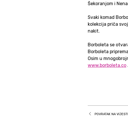
Šekoranjom i Nena
Svaki komad Borbol
kolekcija priča svo
nakit.
Borboleta se otvar
Borboleta priprem
Osim u mnogobrojn
www.borboleta.co
POVRATAK NA VIJEST