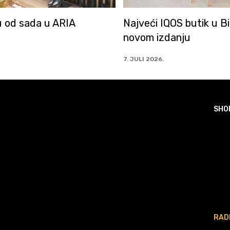
OS butik u BiH u
Fresh Line na 1. spratu
anju
mall-a
2. JULI 2026.
SHO
RAD