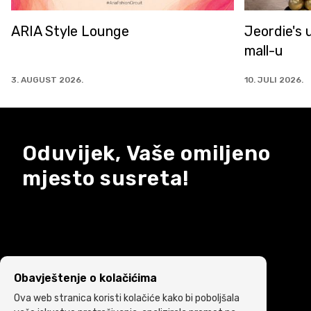
Jeordie's u od sada u ARIA
Najveći IQ
mall-u
novom izd
10. JULI 2026.
7. JULI 2026.
Oduvijek, Vaše omiljeno
mjesto susreta!
Obavještenje o kolačićima
Ova web stranica koristi kolačiće kako bi poboljšala