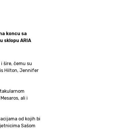
 na koncu sa
 u sklopu ARIA
i šire, čemu su
s Hilton, Jennifer
ektakularnom
esaros, ali i
racijama od kojih bi
mjetnicima Sašom