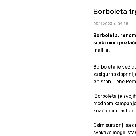
Borboleta tr
03.11.2023. u 09:28
Borboleta, renom
srebrnim i pozlać
mall-a.
Borboleta je već d
zasigurno doprinij
Aniston, Lene Permi
Borboleta je svoji
modnom kampanjom u
značajnim rastom i
Osim suradnji sa ce
svakako mogli ist