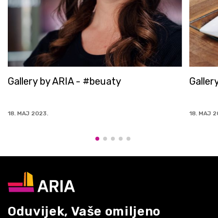
Gallery by ARIA - #beuaty
Galler
18. MAJ 2023.
18. MAJ 2
Oduvijek, Vaše omiljeno