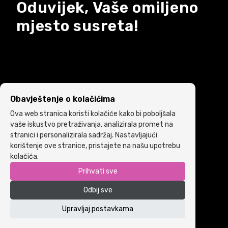
Oduvijek, Vaše omiljeno
mjesto susreta!
Obavještenje o kolačićima
Ova web stranica koristi kolačiće kako bi poboljšala
vaše iskustvo pretraživanja, analizirala promet na
stranici i personalizirala sadržaj. Nastavljajući
korištenje ove stranice, pristajete na našu upotrebu
kolačića.
Prihvati sve
Copyright © 2022 ARIA | Sva prava zadržana
Odbij sve
Powered by
ICS.ba
Politika kolačića
•
Uslovi i pravila korištenja
Upravljaj postavkama