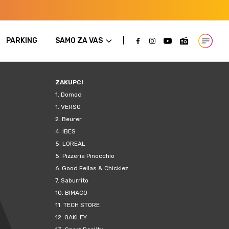
PARKING
SAMO ZA VAS
Open m
ZAKUPCI
1.
Domod
1.
VERSO
2.
Beurer
4.
IBES
5.
LOREAL
5.
Pizzeria Pinocchio
6.
Good Fellas & Chickiez
7.
Saburrito
10.
BIMACO
11.
TECH STORE
12.
OAKLEY