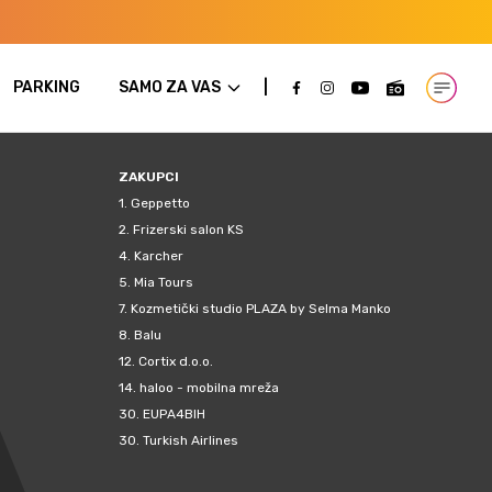
PARKING
SAMO ZA VAS
Open m
ZAKUPCI
1.
Geppetto
2.
Frizerski salon KS
4.
Karcher
5.
Mia Tours
7.
Kozmetički studio PLAZA by Selma Manko
8.
Balu
12.
Cortix d.o.o.
14.
haloo - mobilna mreža
30.
EUPA4BIH
30.
Turkish Airlines