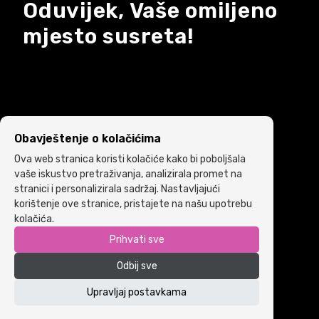
Oduvijek, Vaše omiljeno
mjesto susreta!
Obavještenje o kolačićima
Ova web stranica koristi kolačiće kako bi poboljšala
vaše iskustvo pretraživanja, analizirala promet na
stranici i personalizirala sadržaj. Nastavljajući
korištenje ove stranice, pristajete na našu upotrebu
kolačića.
Prihvati sve
Copyright © 2022 ARIA | Sva prava zadržana
Odbij sve
Powered by
ICS.ba
Politika kolačića
•
Uslovi i pravila korištenja
Upravljaj postavkama