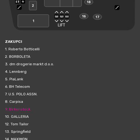
ZAKUPCI
1.
Roberto Botticelli
2.
BORBOLETA
3.
dm drogerie markt d.o.o.
4.
Lennberg
5.
PiaLank
6.
BH Telecom
7.
U.S. POLO ASSN.
8.
Carpisa
9.
Birkenstock
10.
GALLERIA
12.
Tom Tailor
13.
Springfield
14.
MAXIMON