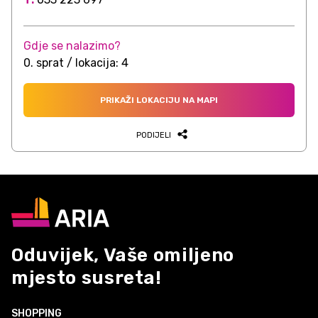
Gdje se nalazimo?
0. sprat / lokacija: 4
PRIKAŽI LOKACIJU NA MAPI
PODIJELI
Oduvijek, Vaše omiljeno
mjesto susreta!
SHOPPING