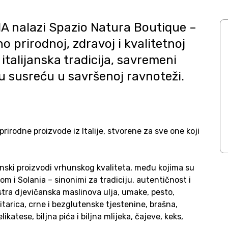
IA nalazi Spazio Natura Boutique –
 prirodnoj, zdravoj i kvalitetnoj
italijanska tradicija, savremeni
ju susreću u savršenoj ravnoteži.
irodne proizvode iz Italije, stvorene za sve one koji
janski proizvodi vrhunskog kvaliteta, među kojima su
com i Solania – sinonimi za tradiciju, autentičnost i
tra djevičanska maslinova ulja, umake, pesto,
žitarica, crne i bezglutenske tjestenine, brašna,
katese, biljna pića i biljna mlijeka, čajeve, keks,