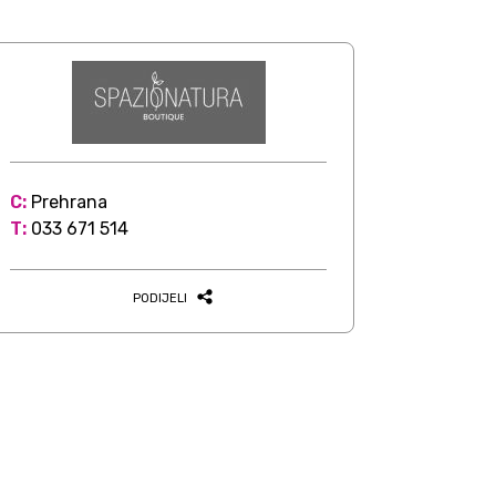
C:
Prehrana
T:
033 671 514
PODIJELI