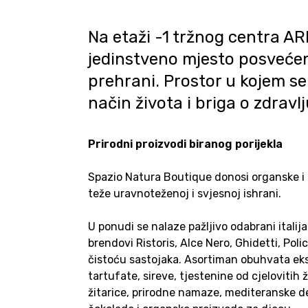
Na etaži -1 tržnog centra AR
jedinstveno mjesto posvećeno
prehrani. Prostor u kojem se 
način života i briga o zdravl
Prirodni proizvodi biranog porijekla
Spazio Natura Boutique donosi organske i pr
teže uravnoteženoj i svjesnoj ishrani.
U ponudi se nalaze pažljivo odabrani itali
brendovi Ristoris, Alce Nero, Ghidetti, Poli
čistoću sastojaka. Asortiman obuhvata eks
tartufate, sireve, tjestenine od cjelovitih 
žitarice, prirodne namaze, mediteranske deli