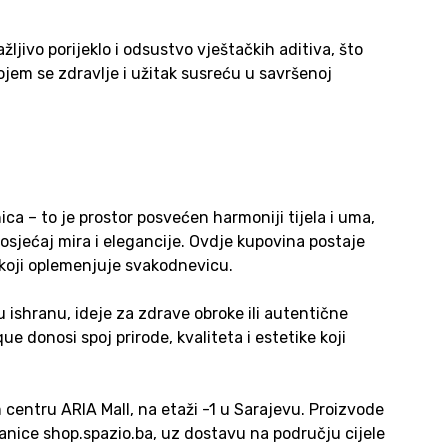
ažljivo porijeklo i odsustvo vještačkih aditiva, što
jem se zdravlje i užitak susreću u savršenoj
a – to je prostor posvećen harmoniji tijela i uma,
osjećaj mira i elegancije. Ovdje kupovina postaje
l koji oplemenjuje svakodnevicu.
u ishranu, ideje za zdrave obroke ili autentične
e donosi spoj prirode, kvaliteta i estetike koji
centru ARIA Mall, na etaži -1 u Sarajevu. Proizvode
anice shop.spazio.ba, uz dostavu na području cijele