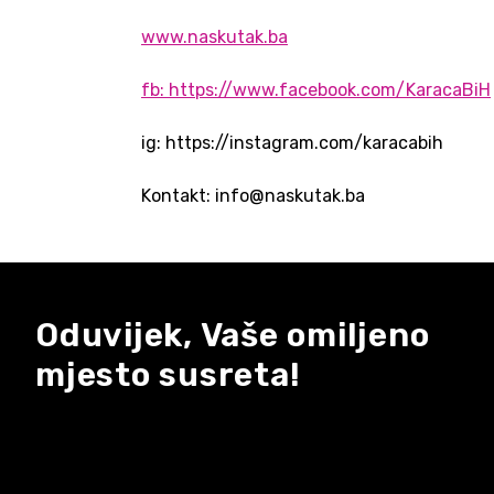
www.naskutak.ba
fb: https://www.facebook.com/KaracaBiH
ig: https://instagram.com/karacabih
Kontakt: info@naskutak.ba
Oduvijek, Vaše omiljeno
mjesto susreta!