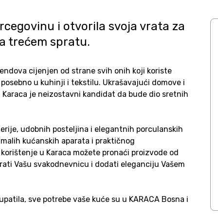
rcegovinu i otvorila svoja vrata za
na trećem spratu.
endova cijenjen od strane svih onih koji koriste
osebno u kuhinji i tekstilu. Ukrašavajući domove i
ji, Karaca je neizostavni kandidat da bude dio sretnih
erije, udobnih posteljina i elegantnih porculanskih
h malih kućanskih aparata i praktičnog
korištenje u Karaca možete pronaći proizvode od
irirati Vašu svakodnevnicu i dodati eleganciju Vašem
kupatila, sve potrebe vaše kuće su u KARACA Bosna i