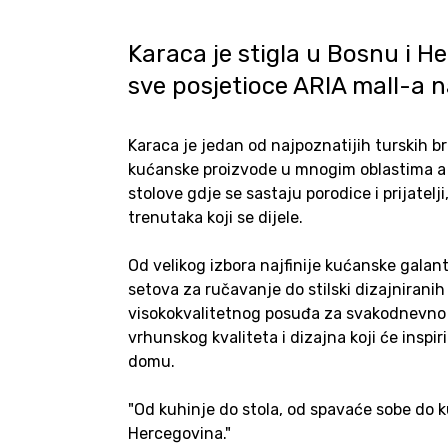
Karaca je stigla u Bosnu i He
sve posjetioce ARIA mall-a 
Karaca je jedan od najpoznatijih turskih br
kućanske proizvode u mnogim oblastima a p
stolove gdje se sastaju porodice i prijatel
trenutaka koji se dijele.
Od velikog izbora najfinije kućanske galant
setova za ručavanje do stilski dizajnirani
visokokvalitetnog posuđa za svakodnevno 
vrhunskog kvaliteta i dizajna koji će insp
domu.
"Od kuhinje do stola, od spavaće sobe do 
Hercegovina."