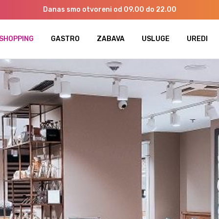
Danas smo otvoreni od 09.00 do 22.00
SHOPPING
GASTRO
ZABAVA
USLUGE
UREDI