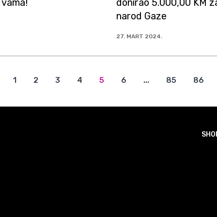
 vama!
donirao 5.000,00 KM z
narod Gaze
27. MART 2024.
1
2
3
4
5
6
...
85
86
SHO