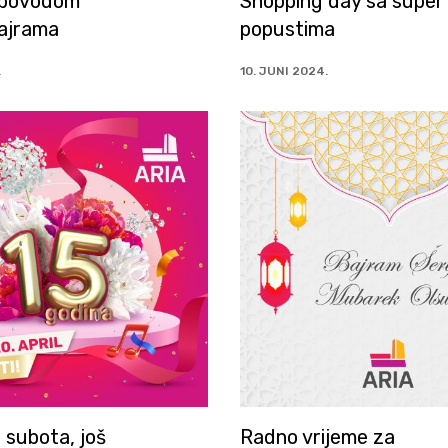
 povodom
Shopping day sa super
ajrama
popustima
.
10. JUNI 2024.
 subota, još
Radno vrijeme za