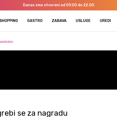
Danas smo otvoreni od 09.00 do 22.00
SHOPPING
GASTRO
ZABAVA
USLUGE
UREDI
A NAGRADU
grebi se za nagradu