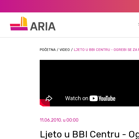
POČETNA
/
VIDEO
/
LJETO U BBI CENTRU - OGREBI SE Z
11.06.2010. u 00:00
Ljeto u BBI Centru - O