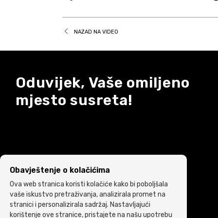
NAZAD NA VIDEO
Oduvijek, Vaše omiljeno
mjesto susreta!
Obavještenje o kolačićima
Ova web stranica koristi kolačiće kako bi poboljšala
vaše iskustvo pretraživanja, analizirala promet na
stranici i personalizirala sadržaj. Nastavljajući
korištenje ove stranice, pristajete na našu upotrebu