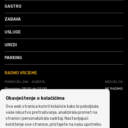
GASTRO
ZABAVA
USLUGE
UREDI
PARKING
RADNO VRIJEME
PONEDJELJAK - SUBOTA:
NEDJELJA:
Shopping: 09.00 do 22.00
NE RADIMO
Gastro: 08.00 do 23.30
Obavještenje o kolačićima
Supermarket: 08.00 do 22.00
Ova web stranica koristi kolačiće kako bi poboljšala
vaše iskustvo pretraživanja, analizirala promet na
stranici i personalizirala sadržaj. Nastavljajući
korištenje ove stranice, pristajete na našu upotrebu