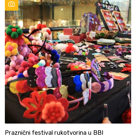
Praznični festival rukotvorina u BBI