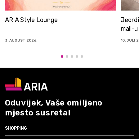
ARIA Style Lounge
Jeordi
mall-u
3. AUGUST 2026.
10. JULI 
Oduvijek, Vaše omiljeno
mjesto susreta!
SHOPPING