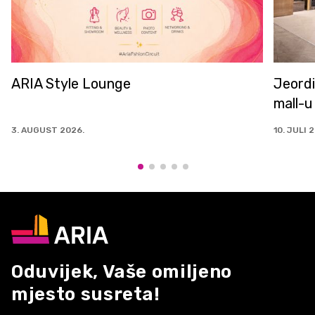
le Lounge
Jeordie's u od sa
mall-u
26.
10. JULI 2026.
Oduvijek, Vaše omiljeno
mjesto susreta!