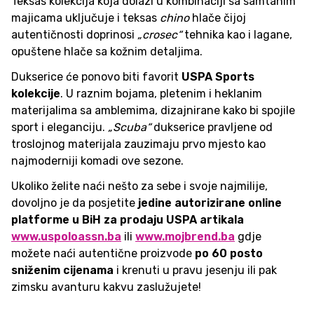
Teksas kolekcija koja dolazi u kombinaciji sa samtanim
majicama uključuje i teksas
chino
hlače čijoj
autentičnosti doprinosi
„crosec“
tehnika kao i lagane,
opuštene hlače sa kožnim detaljima.
Dukserice će ponovo biti favorit
USPA Sports
kolekcije
. U raznim bojama, pletenim i heklanim
materijalima sa amblemima, dizajnirane kako bi spojile
sport i eleganciju.
„Scuba“
dukserice pravljene od
troslojnog materijala zauzimaju prvo mjesto kao
najmoderniji komadi ove sezone.
Ukoliko želite naći nešto za sebe i svoje najmilije,
dovoljno je da posjetite
jedine autorizirane online
platforme u BiH za prodaju USPA artikala
www.uspoloassn.ba
ili
www.mojbrend.ba
gdje
možete naći autentične proizvode
po 60 posto
sniženim cijenama
i krenuti u pravu jesenju ili pak
zimsku avanturu kakvu zaslužujete!