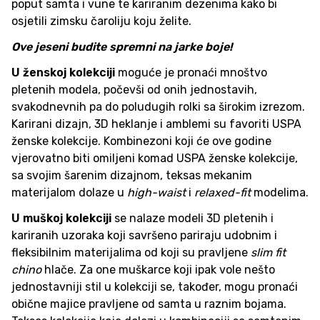
poput samta i vune te kariranim dezenima kako bi
osjetili zimsku čaroliju koju želite.
Ove jeseni budite spremni na jarke boje!
U ženskoj kolekciji
moguće je pronaći mnoštvo
pletenih modela, počevši od onih jednostavih,
svakodnevnih pa do poludugih rolki sa širokim izrezom.
Karirani dizajn, 3D heklanje i amblemi su favoriti USPA
ženske kolekcije. Kombinezoni koji će ove godine
vjerovatno biti omiljeni komad USPA ženske kolekcije,
sa svojim šarenim dizajnom, teksas mekanim
materijalom dolaze u
high-waist
i
relaxed-fit
modelima.
U muškoj kolekciji
se nalaze modeli 3D pletenih i
kariranih uzoraka koji savršeno pariraju udobnim i
fleksibilnim materijalima od koji su pravljene
slim fit
chino
hlače. Za one muškarce koji ipak vole nešto
jednostavniji stil u kolekciji se, također, mogu pronaći
obične majice pravljene od samta u raznim bojama.