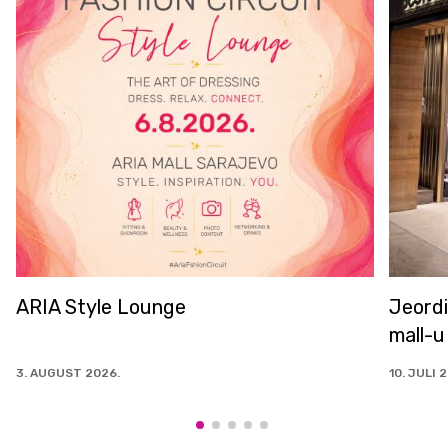
le Lounge
Jeordie's u od sa
mall-u
26.
10. JULI 2026.