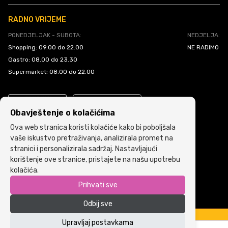
RADNO VRIJEME
PONEDJELJAK - SUBOTA:
NEDJELJA:
Shopping: 09.00 do 22.00
NE RADIMO
Gastro: 08.00 do 23.30
Supermarket: 08.00 do 22.00
Obavještenje o kolačićima
Ova web stranica koristi kolačiće kako bi poboljšala
vaše iskustvo pretraživanja, analizirala promet na
stranici i personalizirala sadržaj. Nastavljajući
Politika kolačića
•
Uslovi i pravila korištenja
korištenje ove stranice, pristajete na našu upotrebu
kolačića.
Copyright © 2022 ARIA | Sva prava zadržana
Prihvati sve
Powered by
ICS.ba
Odbij sve
Upravljaj postavkama