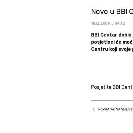
Novo u BBI 
18.12.2009. u 09:32
BBI Centar dobio 
posjetioci će moći
Centru koji svoje
Posjetite BBI Cent
POVRATAK NA VIJEST