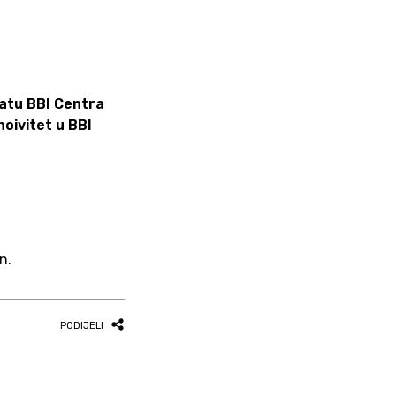
ratu BBI Centra
noivitet u BBI
n.
PODIJELI