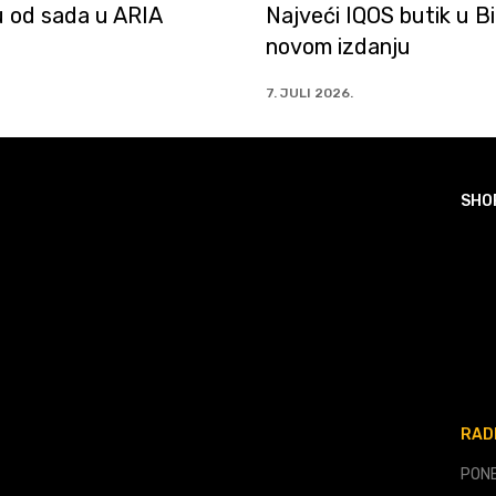
OS butik u BiH u
Fresh Line na 1. spratu
anju
mall-a
2. JULI 2026.
SHO
RAD
PONE