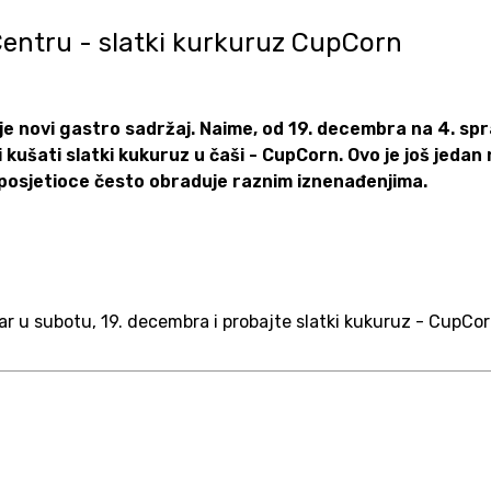
Centru - slatki kurkuruz CupCorn
je novi gastro sadržaj. Naime, od 19. decembra na 4. sp
 kušati slatki kukuruz u čaši - CupCorn. Ovo je još jedan 
 posjetioce često obraduje raznim iznenađenjima.
ar u subotu, 19. decembra i probajte slatki kukuruz - CupCor
I