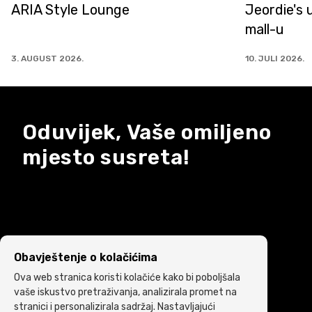
Jeordie's u od sada u ARIA
Najveći IQ
mall-u
novom izd
10. JULI 2026.
7. JULI 2026.
Oduvijek, Vaše omiljeno
mjesto susreta!
Obavještenje o kolačićima
Ova web stranica koristi kolačiće kako bi poboljšala
vaše iskustvo pretraživanja, analizirala promet na
stranici i personalizirala sadržaj. Nastavljajući