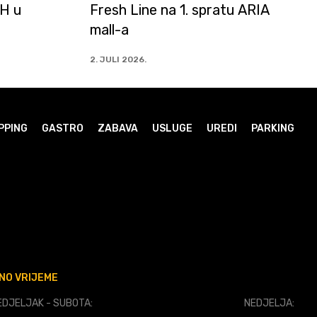
 ARIA
NAPRIJED ZMAJEVI!
Vrijeme je za slavlje!
30. JUNI 2026.
PPING
GASTRO
ZABAVA
USLUGE
UREDI
PARKING
NO VRIJEME
DJELJAK - SUBOTA:
NEDJELJA: