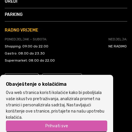
UREDI
PARKING
RADNO VRIJEME
PONEDJELJAK - SUBOTA:
NEDJELJA:
Shopping: 09.00 do 22.00
NE RADIMO
Gastro: 08.00 do 23.30
Supermarket: 08.00 do 22.00
Obavještenje o kolačićima
Ova web stranica koristi kolačiće kako bi poboljšala
vaše iskustvo pretraživanja, analizirala promet na
stranici i personalizirala sadržaj. Nastavljajući
Politika kolačića
•
Uslovi i pravila korištenja
korištenje ove stranice, pristajete na našu upotrebu
kolačića.
Copyright © 2022 ARIA | Sva prava zadržana
Prihvati sve
Powered by
ICS.ba