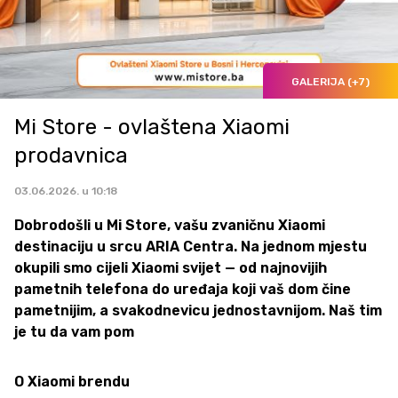
GALERIJA (+7)
Mi Store - ovlaštena Xiaomi
prodavnica
03.06.2026. u 10:18
Dobrodošli u Mi Store, vašu zvaničnu Xiaomi
destinaciju u srcu ARIA Centra. Na jednom mjestu
okupili smo cijeli Xiaomi svijet — od najnovijih
pametnih telefona do uređaja koji vaš dom čine
pametnijim, a svakodnevicu jednostavnijom. Naš tim
je tu da vam pom
O Xiaomi brendu