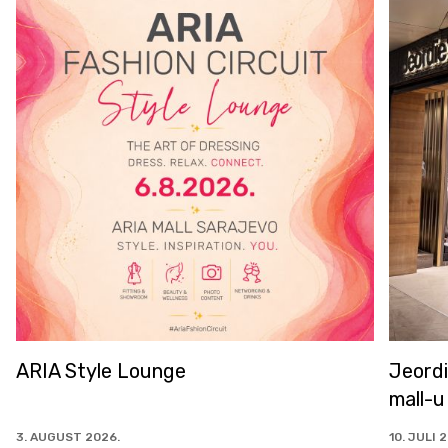
Jeordie's u od sada u ARIA
Najveć
mall-u
novom
10. JULI 2026.
7. JULI 2