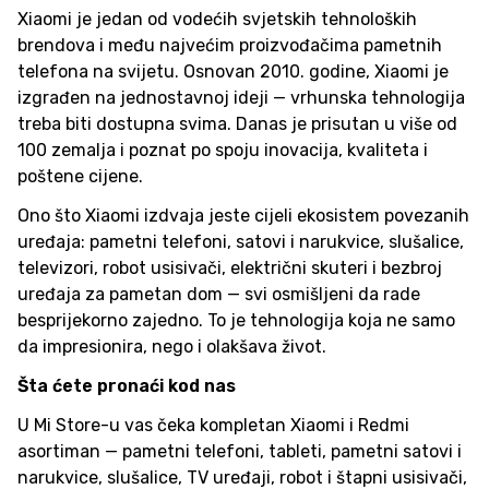
Xiaomi je jedan od vodećih svjetskih tehnoloških
brendova i među najvećim proizvođačima pametnih
telefona na svijetu. Osnovan 2010. godine, Xiaomi je
izgrađen na jednostavnoj ideji — vrhunska tehnologija
treba biti dostupna svima. Danas je prisutan u više od
100 zemalja i poznat po spoju inovacija, kvaliteta i
poštene cijene.
Ono što Xiaomi izdvaja jeste cijeli ekosistem povezanih
uređaja: pametni telefoni, satovi i narukvice, slušalice,
televizori, robot usisivači, električni skuteri i bezbroj
uređaja za pametan dom — svi osmišljeni da rade
besprijekorno zajedno. To je tehnologija koja ne samo
da impresionira, nego i olakšava život.
Šta ćete pronaći kod nas
U Mi Store-u vas čeka kompletan Xiaomi i Redmi
asortiman — pametni telefoni, tableti, pametni satovi i
narukvice, slušalice, TV uređaji, robot i štapni usisivači,