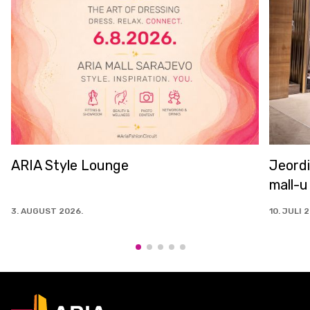
ounge
Jeordie's u od sada u
mall-u
10. JULI 2026.