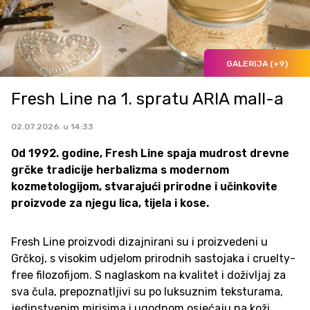
GALERIJA (+9)
Fresh Line na 1. spratu ARIA mall-a
02.07.2026. u 14:33
Od 1992. godine, Fresh Line spaja mudrost drevne
grčke tradicije herbalizma s modernom
kozmetologijom, stvarajući prirodne i učinkovite
proizvode za njegu lica, tijela i kose.
Fresh Line proizvodi dizajnirani su i proizvedeni u
Grčkoj, s visokim udjelom prirodnih sastojaka i cruelty-
free filozofijom. S naglaskom na kvalitet i doživljaj za
sva čula, prepoznatljivi su po luksuznim teksturama,
jedinstvenim mirisima i ugodnom osjećaju na koži.