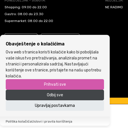
PONEDJELJAK - SUBOTA:
NEDJELJA:
Shopping: 09.00 do 22.00
NE RADIMO
Gastro: 08.00 do 23.30
Supermarket: 08.00 do 22.00
Obavještenje o kolačićima
Ova web stranica koristi kolačiće kako bi poboljšala
vaše iskustvo pretraživanja, analizirala promet na
stranici i personalizirala sadržaj. Nastavljajući
Politika kolačića
•
Uslovi i pravila korištenja
korištenje ove stranice, pristajete na našu upotrebu
kolačića.
Copyright © 2022 ARIA | Sva prava zadržana
Prihvati sve
Powered by
ICS.ba
Odbij sve
Upravljaj postavkama
Politika kolačića
Uslovi i pravila korištenja