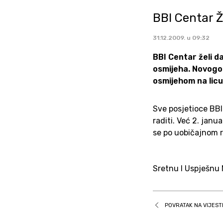
BBI Centar 
31.12.2009. u 09:32
BBI Centar želi d
osmijeha. Novogod
osmijehom na licu
Sve posjetioce BBI
raditi. Već 2. janu
se po uobičajnom
Sretnu I Uspješnu 
POVRATAK NA VIJEST