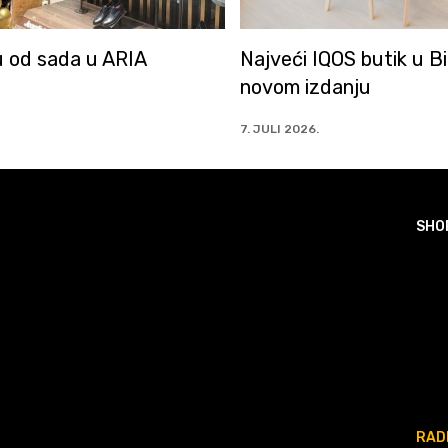
OS butik u BiH u
Fresh Line na 1. spratu
anju
mall-a
2. JULI 2026.
SHO
RAD