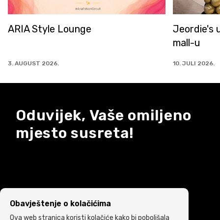
Jeordie's u od sada u ARIA
Najveći IQ
mall-u
novom izd
10. JULI 2026.
7. JULI 2026.
Oduvijek, Vaše omiljeno
mjesto susreta!
Obavještenje o kolačićima
Ova web stranica koristi kolačiće kako bi poboljšala