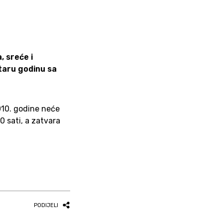
, sreće i
staru godinu sa
010. godine neće
0 sati, a zatvara
PODIJELI