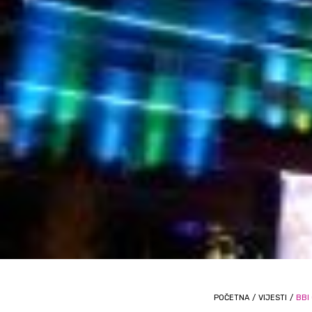
POČETNA
/
VIJESTI
/
BBI