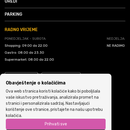
UREDI
PARKING
RADNO VRIJEME
PONEDJELJAK - SUBOTA:
NEDJELJA:
Shopping: 09.00 do 22.00
NE RADIMO
Gastro: 08.00 do 23.30
Supermarket: 08.00 do 22.00
Obavještenje o kolačićima
Ova web stranica koristi kolačiće kako bi poboljšala
vaše iskustvo pretraživanja, analizirala promet na
stranici i personalizirala sadržaj. Nastavljajući
Politika kolačića
•
Uslovi i pravila korištenja
korištenje ove stranice, pristajete na našu upotrebu
kolačića.
Copyright © 2022 ARIA | Sva prava zadržana
Prihvati sve
Powered by
ICS.ba