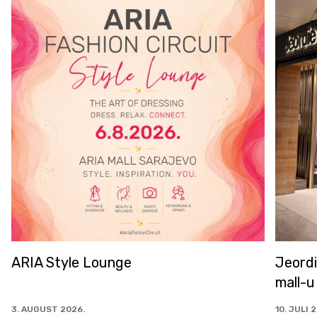
 Lounge
Jeordie's u od sada
mall-u
10. JULI 2026.